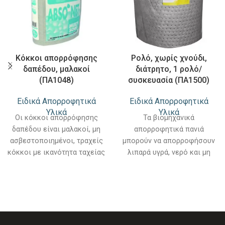
Κόκκοι απορρόφησης
Ρολό, χωρίς χνούδι,
δαπέδου, μαλακοί
διάτρητο, 1 ρολό/
(ΠΑ1048)
συσκευασία (ΠΑ1500)
Ειδικά Απορροφητικά
Ειδικά Απορροφητικά
Υλικά
Υλικά
Οι κόκκοι απορρόφησης
Τα βιομηχανικά
δαπέδου είναι μαλακοί, μη
απορροφητικά πανιά
ασβεστοποιημένοι, τραχείς
μπορούν να απορροφήσουν
κόκκοι με ικανότητα ταχείας
λιπαρά υγρά, νερό και μη
απορρόφησης. Οι κόκκοι
δραστικές χημικές ουσίες.
μπορούν να
Τα απορροφητικά υφάσματα
χρησιμοποιηθούν άπαξ,
απορροφούν 20 φορές
τόσο σε εσωτερικούς όσο
περισσότερο από τον πηλό,
και σε εξωτερικούς χώρους,
είναι ελαφριά, εύκολα στη
σε χώρους όπου έχουν
χρήση και μπορούν να