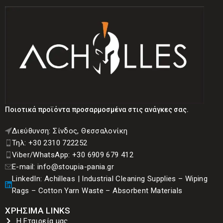
διαρρεύσει λάδια, γράσα,
αντικατασταθούν σε
λιπαντικά, ελαφριά χημικά ή
ελάχιστο χρόνο. Τα πανιά
άλλα υγρά. Αυτός ο τύπος
έχουν ικανότητα
κόκκου απορρόφησης είναι
απορρόφησης 20 λίτρων.
κατάλληλος για κάθε
καταστροφή και ζημιά. Το
περιεχόμενο μιας σακούλας
έχει απορροφητική
ικανότητα περίπου 30
Ποιοτικά προϊόντα προσαρμοσμένα στις ανάγκες σας.
λίτρων.
Διεύθυνση: Σίνδος, Θεσσαλονίκη
Τηλ: +30 2310 722252
Viber/WhatsApp: +30 6909 679 412
E-mail: info@stoupia-pania.gr
LinkedIn: Achilleas | Industrial Cleaning Supplies – Wiping
Rags – Cotton Yarn Waste – Absorbent Materials
ΧΡΗΣΙΜA LINKS
Η Εταιρεία μας