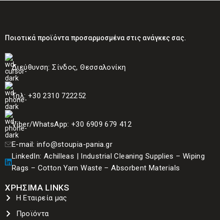
στεριά ή στο νερό. Είναι
στεριά ή στο νερό. Είναι
εξαιρετικά κατάλληλα για
εξαιρετικά κατάλληλα για
την απομάκρυνση
την απομάκρυνση
Ποιοτικά προϊόντα προσαρμοσμένα στις ανάγκες σας.
οποιασδήποτε κηλίδας
οποιασδήποτε κηλίδας
άμεσα, με ικανότητα
γρήγορα, με ικανότητα
απορρόφησης έως και 158
απορρόφησης 96 λίτρων.
Διεύθυνση: Σίνδος, Θεσσαλονίκη
λίτρων. Πλήρως φιλικά προς
Πλήρως φιλικό προς το
το περιβάλλον.
περιβάλλον.
Τηλ: +30 2310 722252
Viber/WhatsApp: +30 6909 679 412
E-mail: info@stoupia-pania.gr
LinkedIn: Achilleas | Industrial Cleaning Supplies – Wiping
Rags – Cotton Yarn Waste – Absorbent Materials
ΧΡΗΣΙΜA LINKS
Η Εταιρεία μας
Προϊόντα