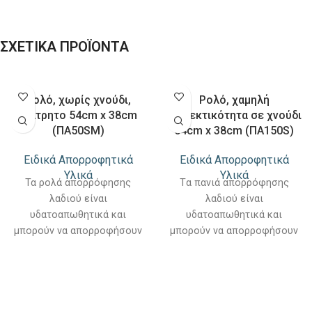
ΣΧΕΤΙΚΑ ΠΡΟΪΟΝΤΑ
Ρολό, χωρίς χνούδι,
Ρολό, χαμηλή
διάτρητο 54cm x 38cm
περιεκτικότητα σε χνούδι
(ΠΑ50SM)
54cm x 38cm (ΠΑ150S)
Ειδικά Απορροφητικά
Ειδικά Απορροφητικά
Υλικά
Υλικά
Τα ρολά απορρόφησης
Tα πανιά απορρόφησης
λαδιού είναι
λαδιού είναι
υδατοαπωθητικά και
υδατοαπωθητικά και
μπορούν να απορροφήσουν
μπορούν να απορροφήσουν
όλα τα υγρά που περιέχουν
όλα τα υγρά που περιέχουν
λάδι. Μπορούν επίσης να
λάδι. Mπορούν να
χρησιμοποιηθούν σε
χρησιμοποιηθούν τόσο σε
εσωτερικούς και
εσωτερικούς όσο και σε
εξωτερικούς χώρους, στη
εξωτερικούς χώρους, στη