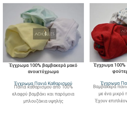
Έγχρωμα 100% 
Έγχρωμα 100% βαμβακερά μακό
φούτε
ανοικτόχρωμα
Έγχρωμα Πα
Έγχρωμα Πανιά Καθαρισμού
Βαμβακερά πανι
Πανιά καθαρισμού από 100%
με ένα μικρό
ελαφρύ βαμβάκι και παρόμοια
Έχουν επιπλέον
μπλουζάκια υψηλής
αφαιρεθεί λάστ
απορροφητικότητας. Μικτά καθαρά
κομμένα στο ιδα
και πολύχρωμα ανοικτόχρωμα
καλή σχέση πο
χρώματα. Δεν περιέχει φούτερ ή