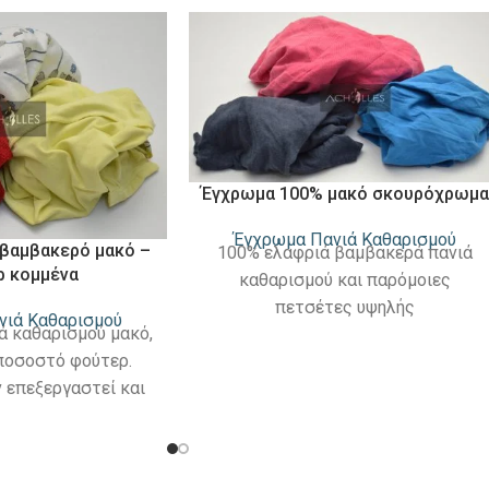
Έγχρωμα 100% μακό σκουρόχρωμα
Έγχρωμα Πανιά Καθαρισμού
βαμβακερό μακό –
100% ελαφριά βαμβακερά πανιά
ρ κομμένα
καθαρισμού και παρόμοιες
πετσέτες υψηλής
νιά Καθαρισμού
ά καθαρισμού μακό,
απορροφητικότητας. Σκούρα
 ποσοστό φούτερ.
χρώματα. Δεν περιέχουν φούτερ ή
 επεξεργαστεί και
συνθετικά. Απορροφά γρήγορα τα
ιχα, γιακάδες κλπ,
υγρά.
νικό μέγεθος. Πολύ
ιότητας τιμής. Τα