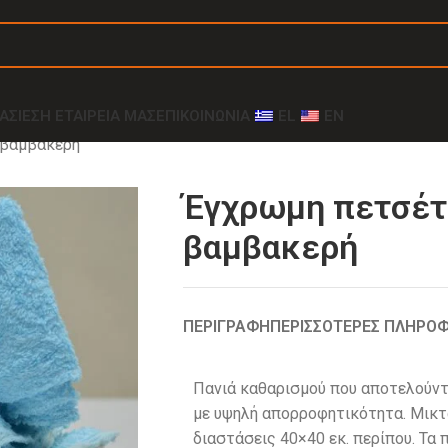
ΑΣΊΕΣ
Η ΕΤΑΙΡΕΊΑ ΜΑΣ
ΕΠΙΚΟΙΝΩΝΙΑ
EL
EN
 βαμβακερή
Έγχρωμη πετσέτ
βαμβακερή
ΠΕΡΙΓΡΑΦΉ
ΠΕΡΙΣΣΟΤΕΡΕΣ ΠΛΗΡΟΦ
Πανιά καθαρισμού που αποτελούν
με υψηλή απορροφητικότητα. Μικτ
διαστάσεις 40×40 εκ. περίπου. Τα